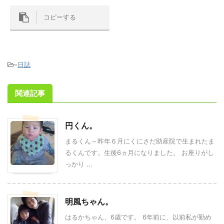
コピーする
-
日誌
関連記事
円くん。
まるくん～昨年６月にくにさだ助産院で生まれたま
るくんです。生後6ヵ月になりました。 お座りがし
っかり ...
明風ちゃん。
はるかちゃん、6歳です。 6年前に、以前私が勤め