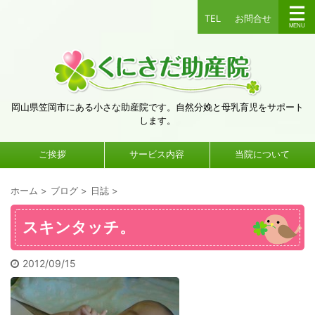
TEL
お問合せ
岡山県笠岡市にある小さな助産院です。自然分娩と母乳育児をサポート
します。
ご挨拶
サービス内容
当院について
ホーム
>
ブログ
>
日誌
>
スキンタッチ。
2012/09/15