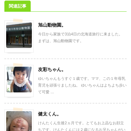
関連記事
旭山動物園。
今日から家族で3泊4日の北海道旅行に来ました。
まずは、旭山動物園です。
友彩ちゃん。
ゆいちゃんもうすぐ１歳です。ママ、この１年母乳
育児を頑張りましたね。 ゆいちゃんはよちよち歩い
て可愛 ...
健太くん。
けんたくん生後2ヵ月です。とてもお上品なお顔立
ちです。けんたくんには２歳になるお兄ちゃんがい