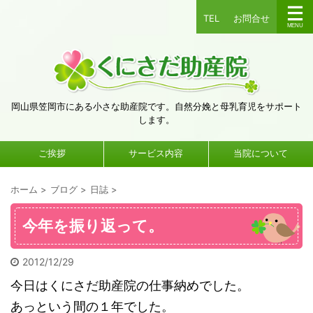
TEL
お問合せ
岡山県笠岡市にある小さな助産院です。自然分娩と母乳育児をサポート
します。
ご挨拶
サービス内容
当院について
ホーム
>
ブログ
>
日誌
>
今年を振り返って。
2012/12/29
今日はくにさだ助産院の仕事納めでした。
あっという間の１年でした。