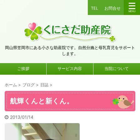
TEL
お問合せ
岡山県笠岡市にある小さな助産院です。自然分娩と母乳育児をサポート
します。
ご挨拶
サービス内容
当院について
ホーム
>
ブログ
>
日誌
>
航輝くんと新くん。
2013/01/14