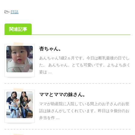
-
日誌
関連記事
杏ちゃん。
あんちゃん1歳2ヵ月です。今日は断乳最後の日でし
た。 あんちゃん、とても可愛いです。よちよち歩く
姿は ...
ママとママの妹さん。
ママが助産院に入院している間上のお子さんのお世
話は妹さんがしてくれています。昨日は９個分のお
弁当を作 ...