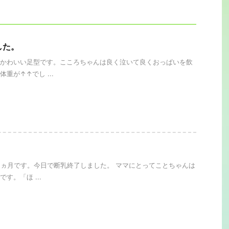
した。
かわいい足型です。こころちゃんは良く泣いて良くおっぱいを飲
重が↑↑でし ...
。
5ヵ月です。今日で断乳終了しました。 ママにとってことちゃんは
す。「ほ ...