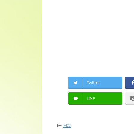
Twitter
LINE
-
日誌