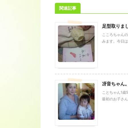
関連記事
足型取りま
こころちゃんの
みます。今日は体
冴音ちゃん
ことちゃん1歳
最初のお子さんで