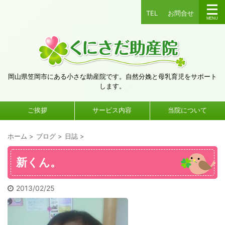
TEL
お問合せ
岡山県笠岡市にある小さな助産院です。自然分娩と母乳育児をサポート
します。
ご挨拶
サービス内容
当院について
ホーム
>
ブログ
>
日誌
>
新くん。
2013/02/25