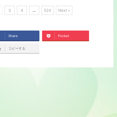
3
4
…
524
Next »
Share
Pocket
コピーする