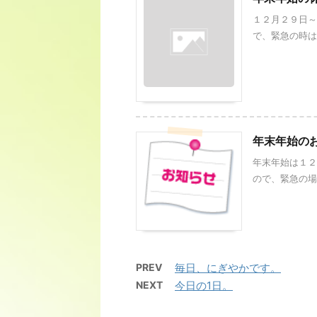
１２月２９日～
で、緊急の時はご
年末年始の
年末年始は１２
ので、緊急の場合
PREV
毎日、にぎやかです。
NEXT
今日の1日。