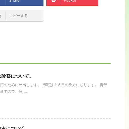
Share
Pocket
コピーする
の診察について。
用のために外出します。 帰宅は２６日の夕方になります。 携帯
すので、急 ...
休みについて。