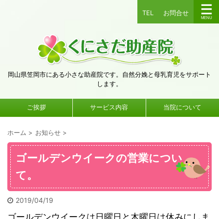
TEL
お問合せ
岡山県笠岡市にある小さな助産院です。自然分娩と母乳育児をサポート
します。
ご挨拶
サービス内容
当院について
ホーム
>
お知らせ
>
ゴールデンウイークの営業につい
て。
2019/04/19
ゴールデンウイークは日曜日と木曜日は休みにしま