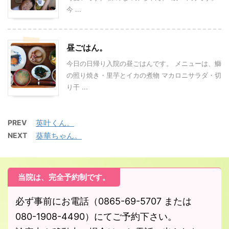
今 ...
昼ごはん。
今日の日帰り入院の昼ごはんです。 メニューは、鰤
の照り焼き・里芋とイカの煮物 マカロニサラダ・切
り干 ...
PREV
英叶くん。
NEXT
葵華ちゃん。
当院は、完全予約制です。
必ず事前にお電話（0865-69-5707 または
080-1908-4490）にてご予約下さい。