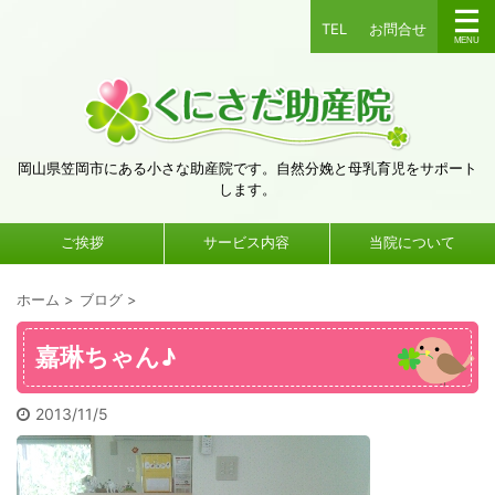
TEL
お問合せ
岡山県笠岡市にある小さな助産院です。自然分娩と母乳育児をサポート
します。
ご挨拶
サービス内容
当院について
ホーム
>
ブログ
>
嘉琳ちゃん♪
2013/11/5