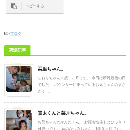
コピーする
-
ブログ
関連記事
栞里ちゃん。
しおりちゃん１歳１ヶ月です。 今日は断乳最後の日
でした。 バウンサーに乗っているお兄ちゃんのまさ
きく ...
貫太くんと菜月ちゃん。
お兄ちゃんのかんたくん。 お顔も性格もとびっきり
可愛いです。 妹のなつみちゃん、1歳３ヶ月です。