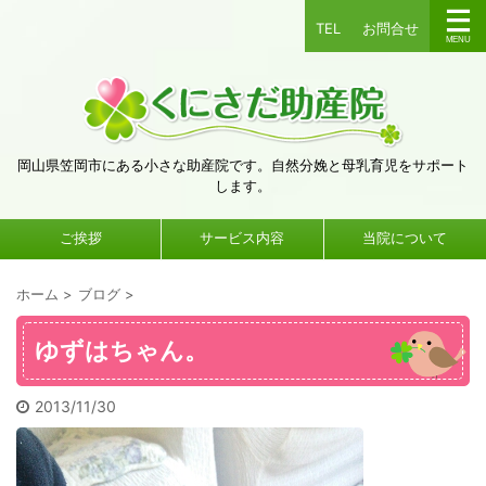
TEL
お問合せ
岡山県笠岡市にある小さな助産院です。自然分娩と母乳育児をサポート
します。
ご挨拶
サービス内容
当院について
ホーム
>
ブログ
>
ゆずはちゃん。
2013/11/30