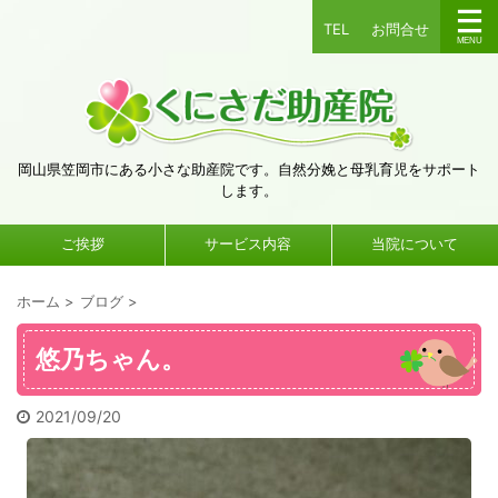
TEL
お問合せ
岡山県笠岡市にある小さな助産院です。自然分娩と母乳育児をサポート
します。
ご挨拶
サービス内容
当院について
ホーム
>
ブログ
>
悠乃ちゃん。
2021/09/20