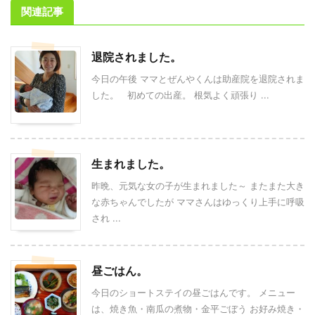
関連記事
退院されました。
今日の午後 ママとぜんやくんは助産院を退院されま
した。 初めての出産。 根気よく頑張り ...
生まれました。
昨晩、元気な女の子が生まれました～ またまた大き
な赤ちゃんでしたが ママさんはゆっくり上手に呼吸
され ...
昼ごはん。
今日のショートステイの昼ごはんです。 メニュー
は、焼き魚・南瓜の煮物・金平ごぼう お好み焼き・