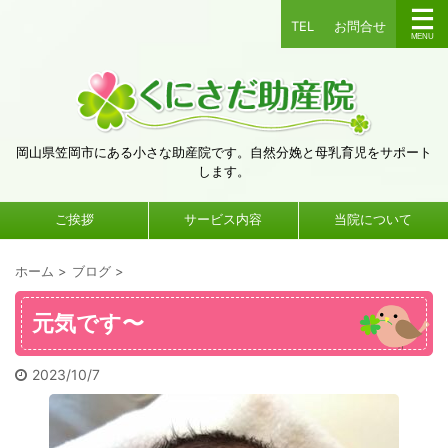
TEL
お問合せ
岡山県笠岡市にある小さな助産院です。自然分娩と母乳育児をサポート
します。
ご挨拶
サービス内容
当院について
ホーム
>
ブログ
>
元気です〜
2023/10/7