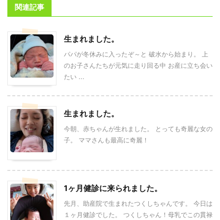
関連記事
生まれました。
パパが冬休みに入ったぞ～と 破水から始まり。 上
のお子さんたちが元気に走り回る中 お産に立ち会い
たい ...
生まれました。
今朝、赤ちゃんが生れました。 とっても奇麗な女の
子。 ママさんも最高に奇麗！
1ヶ月健診に来られました。
先月、助産院で生まれたつくしちゃんです。 今日は
１ヶ月健診でした。 つくしちゃん！母乳でこの貫禄