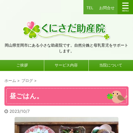
TEL
お問合せ
岡山県笠岡市にある小さな助産院です。自然分娩と母乳育児をサポート
します。
ご挨拶
サービス内容
当院について
ホーム
>
ブログ
>
昼ごはん。
2023/10/7