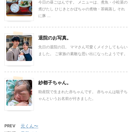
今日の昼ごはんです。 メニューは、煮魚・小松菜の
煮びたし ひじきとかぼちゃの煮物・茶碗蒸し それ
に豚 ...
退院のお写真。
先日の退院の日。 ママさん可愛くメイクしてもらい
ました。 ご家族の素敵な思い出になったようです。
紗都子ちゃん。
助産院で生まれた赤ちゃんです。 赤ちゃんは聡子ち
ゃんというお名前が付きました。
PREV
元くん〜