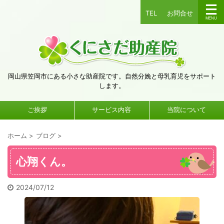
TEL
お問合せ
岡山県笠岡市にある小さな助産院です。自然分娩と母乳育児をサポート
します。
ご挨拶
サービス内容
当院について
ホーム
>
ブログ
>
心翔くん。
2024/07/12