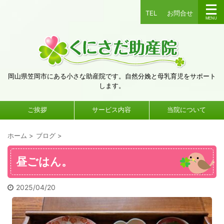
TEL
お問合せ
岡山県笠岡市にある小さな助産院です。自然分娩と母乳育児をサポート
します。
ご挨拶
サービス内容
当院について
ホーム
>
ブログ
>
昼ごはん。
2025/04/20