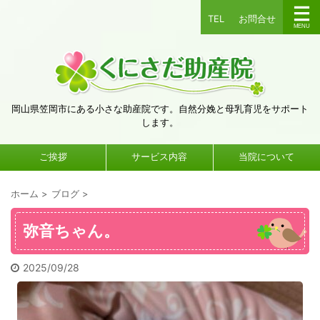
TEL
お問合せ
岡山県笠岡市にある小さな助産院です。自然分娩と母乳育児をサポート
します。
ご挨拶
サービス内容
当院について
ホーム
>
ブログ
>
弥音ちゃん。
2025/09/28