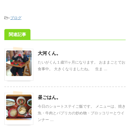
-
ブログ
関連記事
大河くん。
たいがくん１歳11ヶ月になります。 おままごとでお
食事中。 大きくなりましたね。 生ま ...
昼ごはん。
今日のショートステイご飯です。 メニューは、焼き
魚・牛肉とパプリカの炒め物・ブロッコリーとウイ
ンナー ...