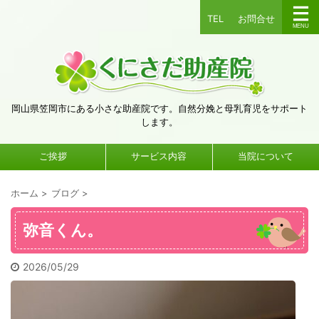
TEL
お問合せ
岡山県笠岡市にある小さな助産院です。自然分娩と母乳育児をサポート
します。
ご挨拶
サービス内容
当院について
ホーム
>
ブログ
>
弥音くん。
2026/05/29