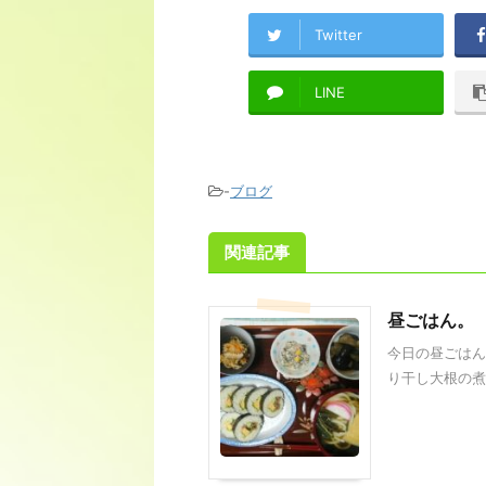
Twitter
LINE
-
ブログ
関連記事
昼ごはん。
今日の昼ごはん
り干し大根の煮物