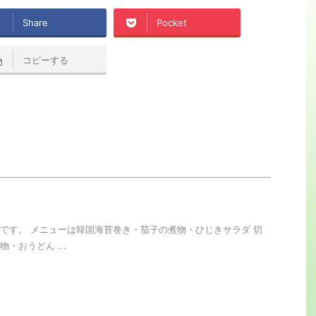
Share
Pocket
コピーする
です。 メニューは韓国海苔巻き・茄子の煮物・ひじきサラダ 切
・おうどん ...