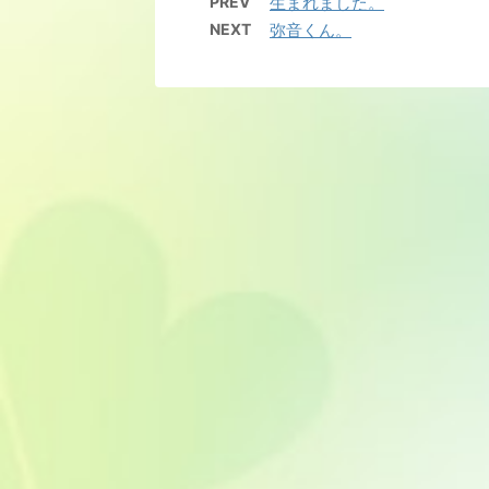
PREV
生まれました。
NEXT
弥音くん。