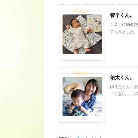
智早くん。
１０月に助産院
てくれました。 
佑太くん。
ゆうたくん１歳
「可愛い～」ポー