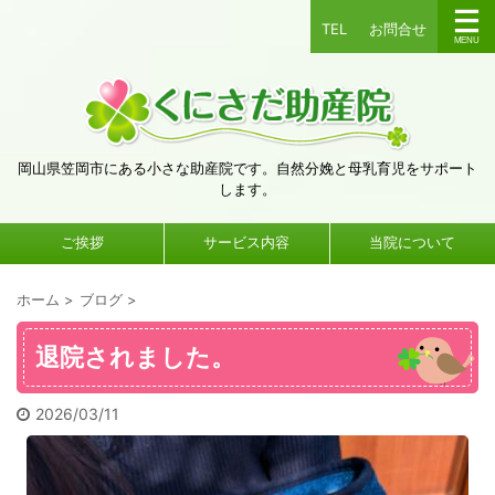
TEL
お問合せ
岡山県笠岡市にある小さな助産院です。自然分娩と母乳育児をサポート
します。
ご挨拶
サービス内容
当院について
ホーム
>
ブログ
>
退院されました。
2026/03/11