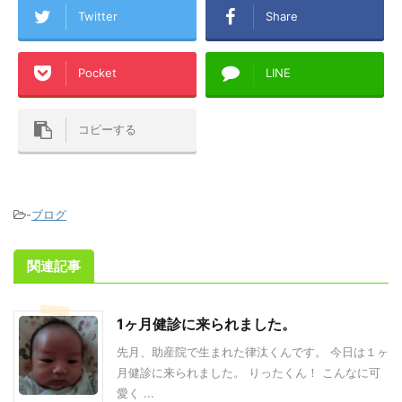
Twitter
Share
Pocket
LINE
コピーする
-
ブログ
関連記事
1ヶ月健診に来られました。
先月、助産院で生まれた律汰くんです。 今日は１ヶ
月健診に来られました。 りったくん！ こんなに可
愛く ...