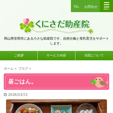
TEL
お問合せ
岡山県笠岡市にある小さな助産院です。自然分娩と母乳育児をサポート
します。
ご挨拶
サービス内容
当院について
ホーム
>
ブログ
>
昼ごはん。
2026/03/12