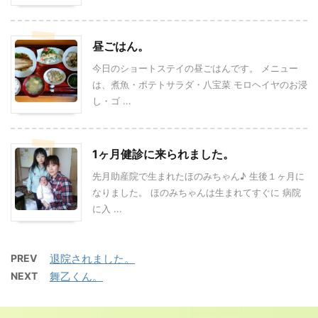
昼ごはん。
今日のショートステイの昼ごはんです。 メニュー
は、煮魚・ポテトサラダ・八宝菜 モロヘイヤのお浸
し・ゴ ...
1ヶ月健診に来られました。
先月助産院で生まれたほのみちゃん♪ 生後１ヶ月に
なりました。 ほのみちゃんは生まれてすぐに 病院
に入 ...
PREV
退院されました。
NEXT
舞乙くん。