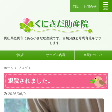
TEL
お問合せ
岡山県笠岡市にある小さな助産院です。自然分娩と母乳育児をサポート
します。
ご挨拶
サービス内容
当院について
ホーム
>
ブログ
>
退院されました。
2026/06/9