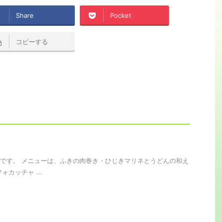
Share
Pocket
コピーする
です。 メニューは、ふきの肉巻き・ひじきマリネとうどんの和え
ォカッチャ ...