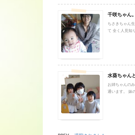
千咲ちゃん
ちさきちゃん生
て 全く人見知り
水葵ちゃん
お姉ちゃんのみ
通います。 妹の