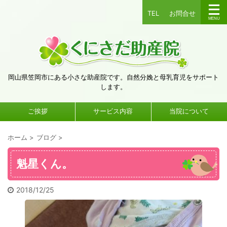
TEL
お問合せ
岡山県笠岡市にある小さな助産院です。自然分娩と母乳育児をサポート
します。
ご挨拶
サービス内容
当院について
ホーム
>
ブログ
>
魁星くん。
2018/12/25