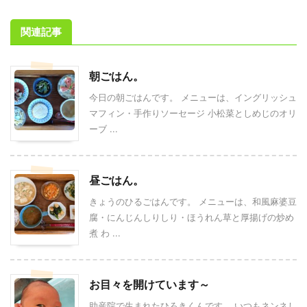
関連記事
朝ごはん。
今日の朝ごはんです。 メニューは、イングリッシュ
マフィン・手作りソーセージ 小松菜としめじのオリ
ーブ ...
昼ごはん。
きょうのひるごはんです。 メニューは、和風麻婆豆
腐・にんじんしりしり・ほうれん草と厚揚げの炒め
煮 わ ...
お目々を開けています～
助産院で生まれたひろきくんです。 いつもネンネし