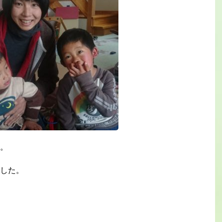
。
した。