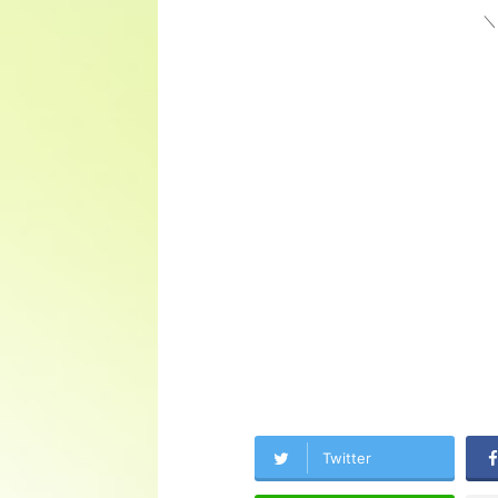
＼
Twitter