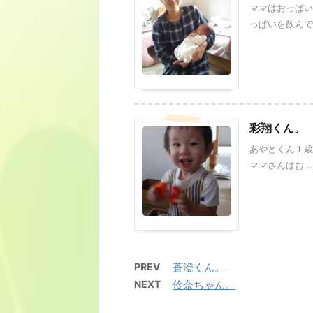
ママはおっぱい
っぱいを飲んで 
彩翔くん。
あやとくん１歳
ママさんはお ..
PREV
蒼澄くん。
NEXT
伶奈ちゃん。