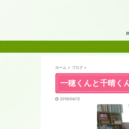
ホーム
>
ブログ
>
一穂くんと千晴く
2019/04/12