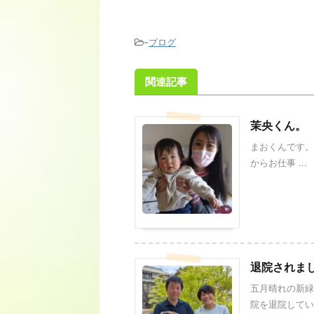
-
ブログ
関連記事
茉央くん。
まおくんです。
からお仕事 ...
退院されま
五月晴れの新緑
院を退院していか