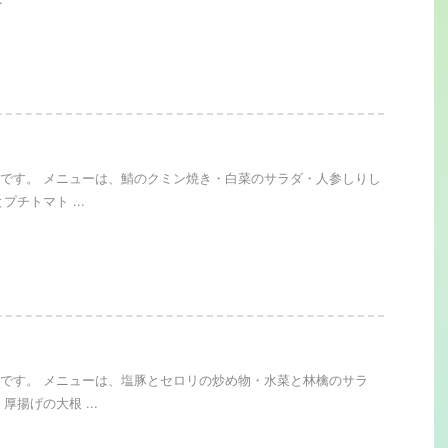
です。 メニューは、鯖のクミン焼き・白菜のサラダ・人参しりし
プチトマト ...
です。 メニューは、塩豚とセロリの炒め物・水菜と林檎のサラ
厚揚げの大根 ...