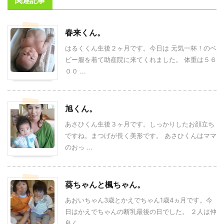
関連記事
春来くん。
はるくくん生後２ヶ月です。今日は 元気一杯！のベ
ビー服を着て助産院に来てくれました。 体重は５６
００ ...
旭くん。
あさひくん生後３ヶ月です。しっかりしたお顔立ち
ですね。まつげが長く美形です。 あさひくんはママ
のおっ ...
葵ちゃんと楓ちゃん。
あおいちゃん3歳とかえでちゃん1歳4ヵ月です。今
日はかえでちゃんの断乳最後の日でした。 ２人は仲
良く ...