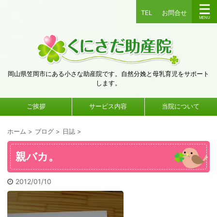
TEL
お問合せ
岡山県笠岡市にある小さな助産院です。自然分娩と母乳育児をサポート
します。
ご挨拶
サービス内容
当院について
ホーム
>
ブログ
>
日誌
>
親バカ。
2012/01/10