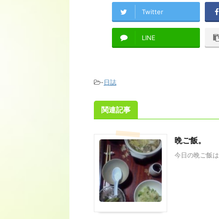
Twitter
LINE
-
日誌
関連記事
晩ご飯。
今日の晩ご飯は