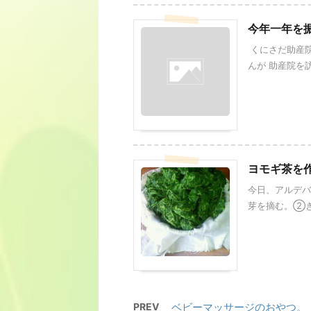
今年一年を
くにさだ助産院
んが 助産院を訪 
ヨモギ茶を
今日、アルデバ
芽を摘む。②き
PREV
ベビーマッサージのおやつ。