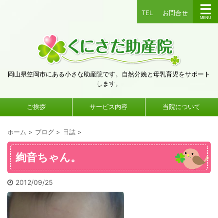
TEL
お問合せ
岡山県笠岡市にある小さな助産院です。自然分娩と母乳育児をサポート
します。
ご挨拶
サービス内容
当院について
ホーム
>
ブログ
>
日誌
>
絢音ちゃん。
2012/09/25