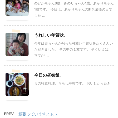
のどかちゃん6歳、みのりちゃん4歳、あかりちゃん
1歳です。 今日は、あかりちゃんの断乳最後の日で
した ...
うれしい年賀状。
今年は赤ちゃんが写った可愛い年賀状をたくさんい
ただきました。 その中の１枚です。 そういえば、
ママが ...
今日の昼御飯。
母の得意料理、ちらし寿司です。 おいしかった♪
PREV
頑張っていますよぉ～