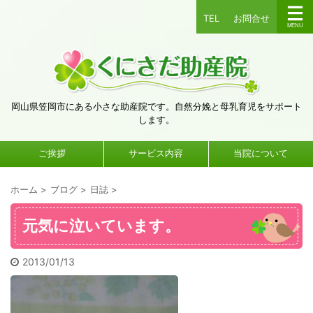
TEL
お問合せ
岡山県笠岡市にある小さな助産院です。自然分娩と母乳育児をサポート
します。
ご挨拶
サービス内容
当院について
ホーム
>
ブログ
>
日誌
>
元気に泣いています。
2013/01/13